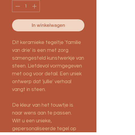
In winkelwagen
Dit keramieke tegeltje 'familie
van drie' is een met zorg
samengesteld kunstwerkje van
steen. Liefdevol vormgegeven
met oog voor detail. Een uniek
ontwerp dat 'jullie' verhaal
vangt in steen.
De kleur van het touwtje is
naar wens aan te passen.
Wilt u een unieke,
gepersonaliseerde tegel op