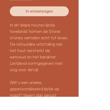
In winkelwagen
In dit diepe houten lijstje
'lovebirds' komen de Stone
stories verhalen écht tot leven.
De natuurlijke uitstraling van
het hout versterkt de
eenvoud en het karakter.
Liefdevol vormgegeven met
oog voor detail.
Wilt u een unieke,
gepersonaliseerd lijstje op
maat? Neem dan gerust
contact met ons op via het
contactformulier.