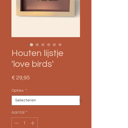
Houten lijstje
'love birds'
Prijs
€ 29,95
Opties
*
Aantal
*