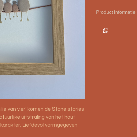
Product informatie
De afmetingen van de 
kan zowel staand al
Dit ontwerp is tevens
cm (€29,95), waarbij
kan worden geperson
Houd er rekening mee
vervaardigd, kleur o
voorbeeld. Dit maakt
amilie van vier' komen de Stone stories
tuurlijke uitstraling van het hout
 karakter. Liefdevol vormgegeven