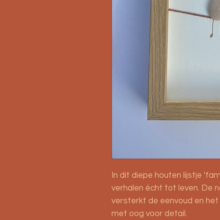
In dit diepe houten lijstje 'f
verhalen écht tot leven. De na
versterkt de eenvoud en het
met oog voor detail.