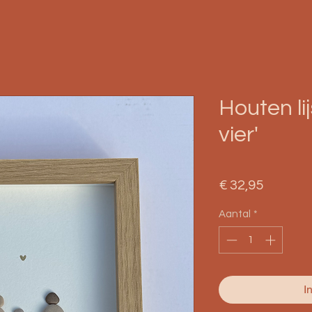
Houten lij
vier'
Prijs
€ 32,95
Aantal
*
I